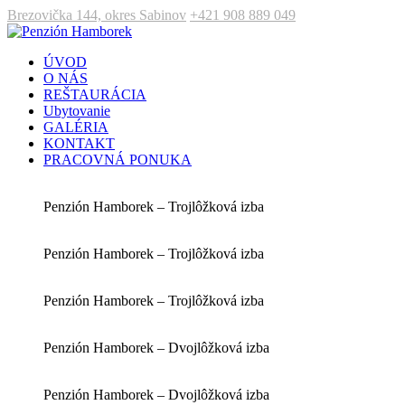
Brezovička 144, okres Sabinov
+421 908 889 049
ÚVOD
O NÁS
REŠTAURÁCIA
Ubytovanie
GALÉRIA
KONTAKT
PRACOVNÁ PONUKA
Penzión Hamborek – Trojlôžková izba
Penzión Hamborek – Trojlôžková izba
Penzión Hamborek – Trojlôžková izba
Penzión Hamborek – Dvojlôžková izba
Penzión Hamborek – Dvojlôžková izba